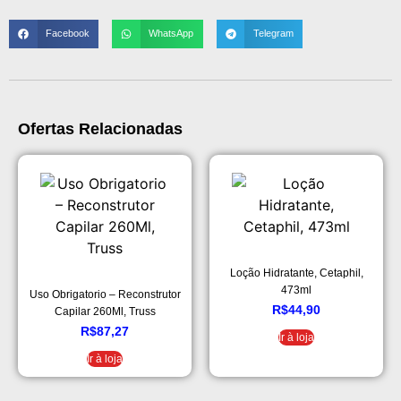
Facebook
WhatsApp
Telegram
Ofertas Relacionadas
Loção Hidratante, Cetaphil,
473ml
Uso Obrigatorio – Reconstrutor
R$
44,90
Capilar 260Ml, Truss
R$
87,27
Ir à loja
Ir à loja