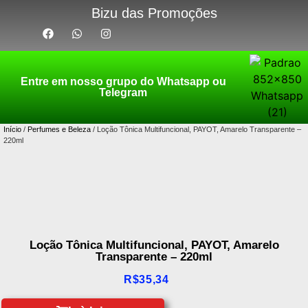
Bizu das Promoções
Entre em nosso grupo do Whatsapp ou
Telegram
Início
/
Perfumes e Beleza
/ Loção Tônica Multifuncional, PAYOT, Amarelo Transparente –
220ml
Loção Tônica Multifuncional, PAYOT, Amarelo
Transparente – 220ml
R$
35,34