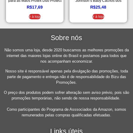
para as Mãos Protex Duo Protect
Johnson’s Baby Cachos dos
Duo Protect 400ml
Sonhos 200ml
R$
17,69
R$
25,48
Ir à loja
Ir à loja
Sobre nós
Não somos uma loja, desde 2020 buscamos as melhores promoções da
internet das maiores lojas online do Brasil e postamos para todos que
nos acompanham economizar.
Nosso site é responsável apenas pela divulgação das promoções, toda
parte de pagamento e entrega não é de responsabilidade do Bizu das
Promoções.
O preço dos produtos podem sofrer alteração sem aviso prévio, pois são
promoções temporárias, não sendo de nossa responsabilidade.
Como participantes do Programa de Asssociados da Amazon, somos
remunerados pelas compras qualificadas efetuadas.
Links úteis