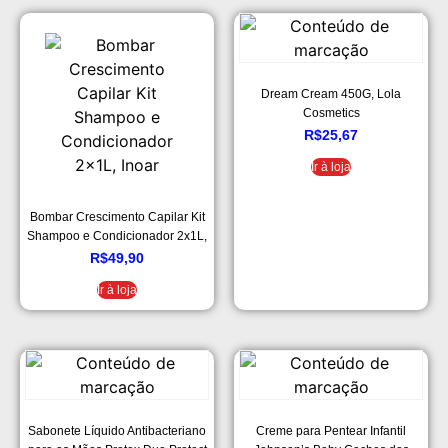
Dream Cream 450G, Lola
Cosmetics
R$
25,67
Ir à loja
Bombar Crescimento Capilar Kit
Shampoo e Condicionador 2x1L,
Inoar
R$
49,90
Ir à loja
Sabonete Líquido Antibacteriano
Creme para Pentear Infantil