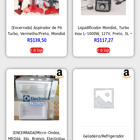
[Encerrada] Aspirador de Pó
Liquidificador Mondial, Turbo
Turbo, Vermelho/Preto, Mondial
Inox L-1000W, 127V, Preto, 3L –
– AP-36
L-1000 BI
R$
139,50
R$
117,27
Ir à loja
Ir à loja
[ENCERRADA]Micro-Ondas,
Geladeira/Refrigerador
MEO44, 34L, Branco, Electrolux