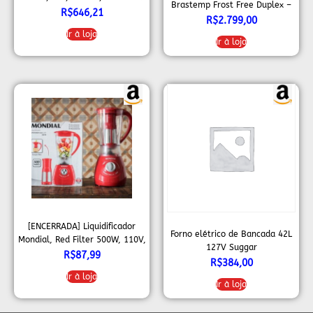
Brastemp Frost Free Duplex –
R$
646,21
375L BRM44 HKANA
R$
2.799,00
Ir à loja
Ir à loja
[ENCERRADA] Liquidificador
Forno elétrico de Bancada 42L
Mondial, Red Filter 500W, 110V,
127V Suggar
1,9L – L-77
R$
87,99
R$
384,00
Ir à loja
Ir à loja