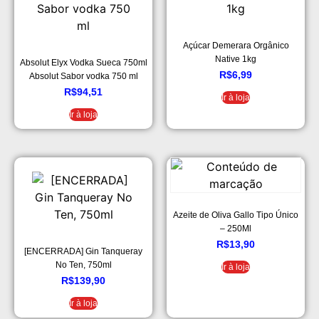
Açúcar Demerara Orgânico
Native 1kg
Absolut Elyx Vodka Sueca 750ml
R$
6,99
Absolut Sabor vodka 750 ml
R$
94,51
Ir à loja
Ir à loja
Azeite de Oliva Gallo Tipo Único
– 250Ml
R$
13,90
[ENCERRADA] Gin Tanqueray
No Ten, 750ml
Ir à loja
R$
139,90
Ir à loja