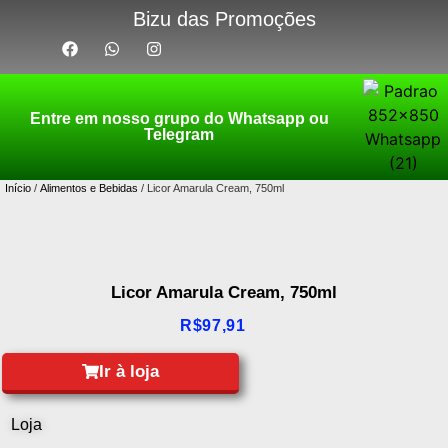
Bizu das Promoções
Entre em nosso grupo do Whatsapp ou
Telegram
Início
/
Alimentos e Bebidas
/ Licor Amarula Cream, 750ml
Licor Amarula Cream, 750ml
R$
97,91
Ir à loja
Loja