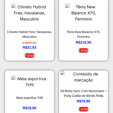
Chinelo Hybrid Free, Havaianas,
Tênis New Balance X70,
Masculino
Feminino
R$
219,90
a partir de:
R$
21,93
Ir à loja
Ir à loja
Kit Bolsa Saco Com Necessaire +
Porta Cartão de Brinde Retta
Meia esportiva Trifil
Verde Militar
R$
79,90
R$
18,90
Ir à loja