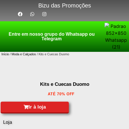
Bizu das Promoções
Entre em nosso grupo do Whatsapp ou
Telegram
Início
/
Moda e Calçados
/ Kits e Cuecas Duomo
Kits e Cuecas Duomo
ATÉ 70% OFF
Ir à loja
Loja