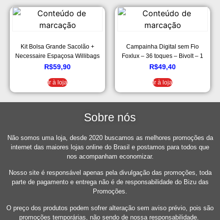
Kit Bolsa Grande Sacolão +
Campainha Digital sem Fio
Necessaire Espaçosa Willibags
Foxlux – 36 toques – Bivolt – 1
Campainha + 1 Acionador + 1
R$
59,90
R$
49,40
Bateria p/acionador – Resistente
Ir à loja
Ir à loja
a chuva – Alcance até 100m –
Branco
Sobre nós
Não somos uma loja, desde 2020 buscamos as melhores promoções da
internet das maiores lojas online do Brasil e postamos para todos que
nos acompanham economizar.
Nosso site é responsável apenas pela divulgação das promoções, toda
parte de pagamento e entrega não é de responsabilidade do Bizu das
Promoções.
O preço dos produtos podem sofrer alteração sem aviso prévio, pois são
promoções temporárias, não sendo de nossa responsabilidade.