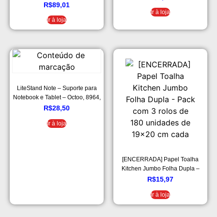
R$
89,01
Ir à loja
Ir à loja
LiteStand Note – Suporte para
Notebook e Tablet – Octoo, 8964,
Preto
R$
28,50
Ir à loja
[ENCERRADA] Papel Toalha
Kitchen Jumbo Folha Dupla –
Pack com 3 rolos de 180
R$
15,97
unidades de 19×20 cm cada
Ir à loja