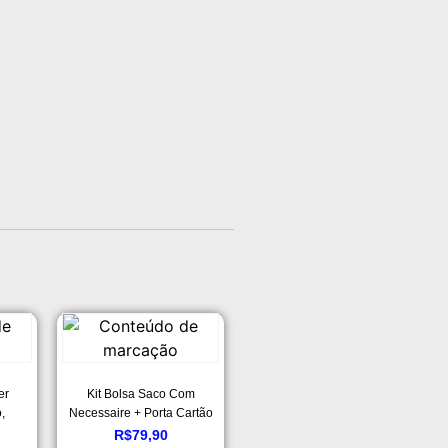
er
Kit Bolsa Saco Com
,
Necessaire + Porta Cartão
de Brinde Retta Verde Militar
R$
79,90