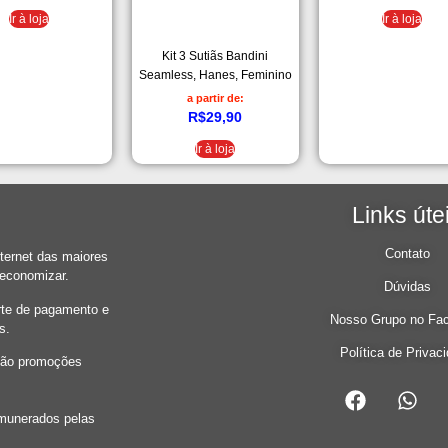
Ir à loja
Ir à loja
Kit 3 Sutiãs Bandini
Seamless, Hanes, Feminino
a partir de:
R$
29,90
Ir à loja
Links úte
Contato
ernet das maiores
 economizar.
Dúvidas
rte de pagamento e
Nosso Grupo no Fa
s.
Política de Privac
 são promoções
munerados pelas