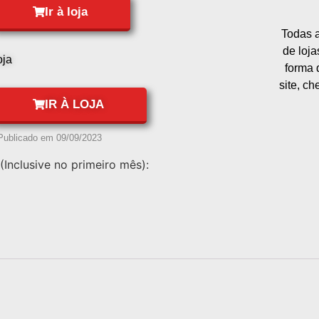
Ir à loja
Todas a
de loj
oja
forma 
site, c
IR À LOJA
Publicado em
09/09/2023
(Inclusive no primeiro mês):