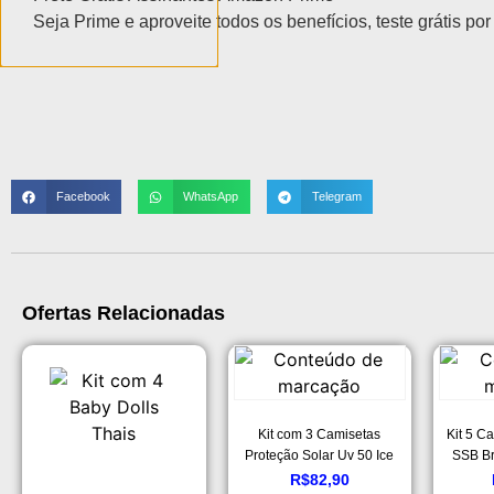
Seja Prime e aproveite todos os benefícios, teste grátis por
Facebook
WhatsApp
Telegram
Ofertas Relacionadas
Kit com 3 Camisetas
Kit 5 C
Proteção Solar Uv 50 Ice
SSB Br
Tecido Gelado – Slim
3
R$
82,90