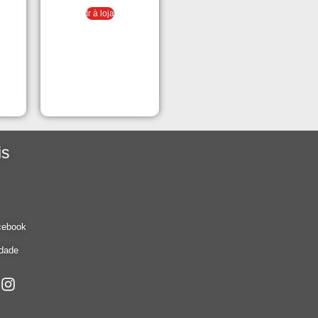
Ir à loja
is
cebook
idade