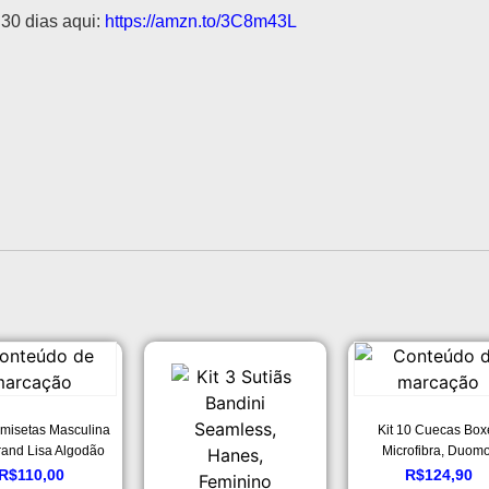
 30 dias aqui:
https://amzn.to/3C8m43L
amisetas Masculina
Kit 10 Cuecas Box
and Lisa Algodão
Microfibra, Duomo
0.1 Premium
Masculino
R$
110,00
R$
124,90