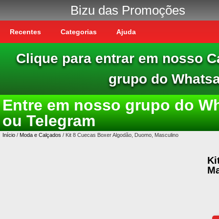
Bizu das Promoções
Recentes
Categorias
Ajuda
Clique para entrar em nosso C
grupo do Whats
Entre em nosso grupo do W
ou Telegram
Início
/
Moda e Calçados
/ Kit 8 Cuecas Boxer Algodão, Duomo, Masculino
Ki
Ma