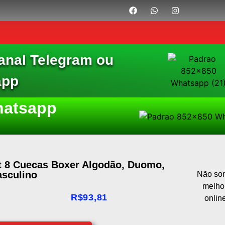
anal Telegram ou
app
hatsapp
t 8 Cuecas Boxer Algodão, Duomo,
sculino
Não som
melho
R$
93,81
onlin