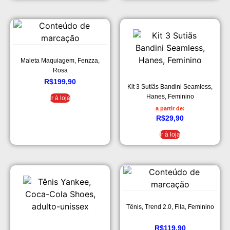
Maleta Maquiagem, Fenzza,
Rosa
R$
199,90
Kit 3 Sutiãs Bandini Seamless,
Hanes, Feminino
Ir à loja
a partir de:
R$
29,90
Ir à loja
Tênis, Trend 2.0, Fila, Feminino
R$
119,90