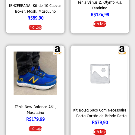
Tênis Vênus 2, Olympikus,
[ENCERRADA] Kit de 10 Cuecas
Feminino
Boxer, Mash, Masculino
R$
124,99
R$
89,90
Ir à loja
Ir à loja
Tênis New Balance 461,
Kit Bolsa Saco Com Necessaire
Masculino
+ Porta Cartão de Brinde Retta
R$
179,99
Verde Militar
R$
79,90
Ir à loja
Ir à loja