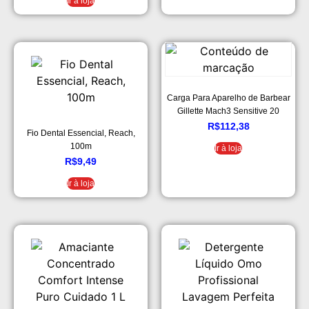
Ir à loja
Carga Para Aparelho de Barbear
Gillette Mach3 Sensitive 20
Unidades
R$
112,38
Fio Dental Essencial, Reach,
100m
Ir à loja
R$
9,49
Ir à loja