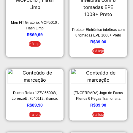
Mop FIT Giratório, MOP5010 ,
Flash Limp
Protetor Eletrônico intelbras com
R$
69,99
8 tomadas EPE 1008+ Preto
R$
39,00
Ir à loja
Ir à loja
Ducha Relax 127V 5500W,
[ENCERRADA] Jogo de Facas
Lorenzetti, 7540112, Branco,
Plenus 6 Peças Tramontina
Pequeno
Plenus Multicor
R$
89,90
R$
39,90
Ir à loja
Ir à loja