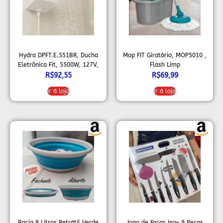
Hydra DPFT.E.551BR, Ducha
Mop FIT Giratório, MOP5010 ,
Eletrônica Fit, 5500W, 127V,
Flash Limp
Branco
R$
92,55
R$
69,99
Ir à loja
Ir à loja
Bacia 8 Litros Retrátil Verde
Jogo de Facas Inox 9 Peças