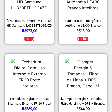
[ENCERRADA] Smart TV LED 32”
Luminária de Emergência
HD Samsung LH32BETBLGGXZD
Autônoma LEA30 Branco
Intelbras
R$
973,00
R$
13,90
Ir à loja
Ir à loja
Fechadura Digital Para Uso
iClamper Energia 5 Tomadas –
Interno e Externo FR 10 Preto
Filtro de Linha + DPS – Branco,
Intelbras
Cabo 1M
R$
289,00
R$
44,90