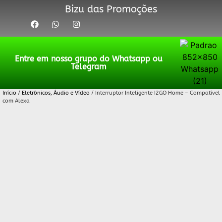
Bizu das Promoções
Entre em nosso grupo do Whatsapp ou
Telegram
Início
/
Eletrônicos, Áudio e Vídeo
/ Interruptor Inteligente I2GO Home – Compatível
com Alexa