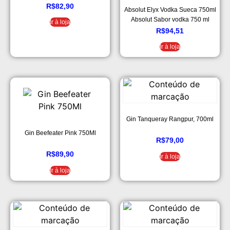
R$
82,90
Absolut Elyx Vodka Sueca 750ml
Absolut Sabor vodka 750 ml
Ir à loja
R$
94,51
Ir à loja
Gin Tanqueray Rangpur, 700ml
Gin Beefeater Pink 750Ml
R$
79,00
R$
89,90
Ir à loja
Ir à loja