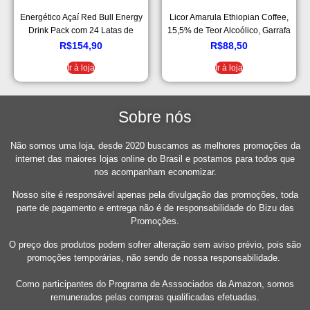
Energético Açaí Red Bull Energy
Licor Amarula Ethiopian Coffee,
Drink Pack com 24 Latas de
15,5% de Teor Alcoólico, Garrafa
250ml
750ml
R$
154,90
R$
88,50
Ir à loja
Ir à loja
Sobre nós
Não somos uma loja, desde 2020 buscamos as melhores promoções da
internet das maiores lojas online do Brasil e postamos para todos que
nos acompanham economizar.
Nosso site é responsável apenas pela divulgação das promoções, toda
parte de pagamento e entrega não é de responsabilidade do Bizu das
Promoções.
O preço dos produtos podem sofrer alteração sem aviso prévio, pois são
promoções temporárias, não sendo de nossa responsabilidade.
Como participantes do Programa de Asssociados da Amazon, somos
remunerados pelas compras qualificadas efetuadas.