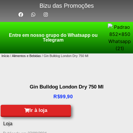
Bizu das Promoções
Entre em nosso grupo do Whatsapp ou
Telegram
Início
/
Alimentos e Bebidas
/ Gin Bulldog London Dry 750 Ml
Gin Bulldog London Dry 750 Ml
R$
99,90
Ir à loja
Loja