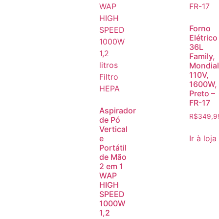
Forno
Elétrico
36L
Family,
Mondial
110V,
1600W,
Preto –
FR-17
Aspirador
R$
349,9
de Pó
Vertical
Ir à loja
e
Portátil
de Mão
2 em 1
WAP
HIGH
SPEED
1000W
1,2