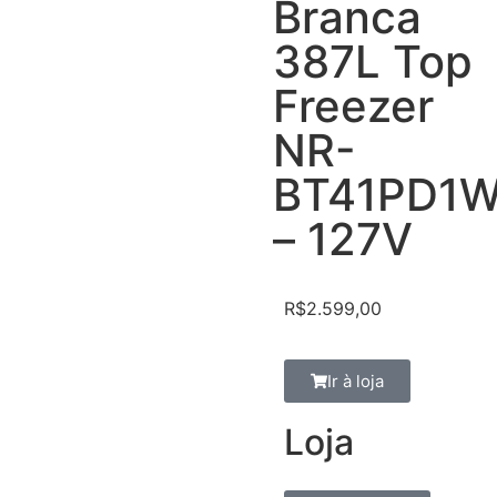
Branca
387L Top
Freezer
NR-
BT41PD1
– 127V
R$
2.599,00
Ir à loja
Loja