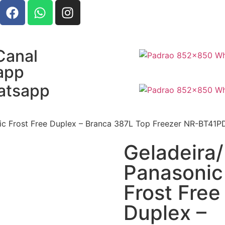
Canal
app
atsapp
nic Frost Free Duplex – Branca 387L Top Freezer NR-BT41
Geladeira/
Panasonic
Frost Free
Duplex –