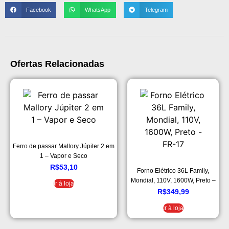
Facebook
WhatsApp
Telegram
Ofertas Relacionadas
Ferro de passar Mallory Júpiter 2 em
1 – Vapor e Seco
R$
53,10
Forno Elétrico 36L Family,
Mondial, 110V, 1600W, Preto –
Ir à loja
FR-17
R$
349,99
Ir à loja