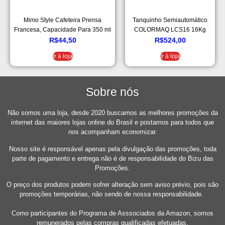
Mimo Style Cafeteira Prensa
Tanquinho Semiautomático
Francesa, Capacidade Para 350 ml
COLORMAQ LCS16 16Kg
Branco
R$
44,50
R$
524,00
Ir à loja
Ir à loja
Sobre nós
Não somos uma loja, desde 2020 buscamos as melhores promoções da
internet das maiores lojas online do Brasil e postamos para todos que
nos acompanham economizar.
Nosso site é responsável apenas pela divulgação das promoções, toda
parte de pagamento e entrega não é de responsabilidade do Bizu das
Promoções.
O preço dos produtos podem sofrer alteração sem aviso prévio, pois são
promoções temporárias, não sendo de nossa responsabilidade.
Como participantes do Programa de Asssociados da Amazon, somos
remunerados pelas compras qualificadas efetuadas.