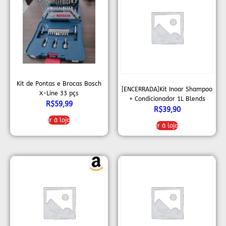
Kit de Pontas e Brocas Bosch
[ENCERRADA]Kit Inoar Shampoo
X-Line 33 pçs
+ Condicionador 1L Blends
R$
59,99
Vitamina C
R$
39,90
Ir à loja
Ir à loja