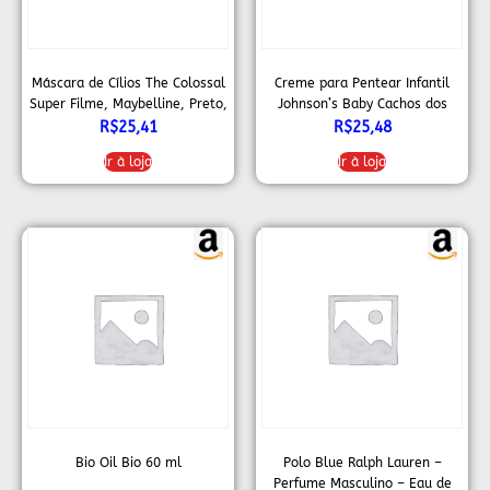
Máscara de Cílios The Colossal
Creme para Pentear Infantil
Super Filme, Maybelline, Preto,
Johnson’s Baby Cachos dos
Único
Sonhos 200ml
R$
25,41
R$
25,48
Ir à loja
Ir à loja
Bio Oil Bio 60 ml
Polo Blue Ralph Lauren –
Perfume Masculino – Eau de