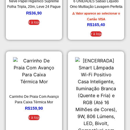
Neve Papel Higiênico Supreme
6 UNIDADES Sabão Líquido
Folha Tripla, 20m, Leve 24 Pague
Omo Multiação Lavagem Perfeita
21 Rolos
– 3L
R$
36,90
⚠️ Valor aparece ao selecionar o
Cartão VISA
Ir à loja
R$
165,40
Ir à loja
Carrinho De Praia Com Avanço
Para Caixa Térmica Mor
R$
159,90
Ir à loja