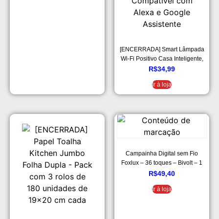
[ENCERRADA] Smart Lâmpada
Wi-Fi Positivo Casa Inteligente,
Iluminação Branca (Quente e
R$
34,99
Fria) e RGB (Até 16 Milhões de
Ir à loja
Cores), 9W, 806 Lúmens, LED,
Bivolt, Compatível com Alexa e
Google Assistente
Campainha Digital sem Fio
Foxlux – 36 toques – Bivolt – 1
Campainha + 1 Acionador + 1
R$
49,40
Bateria p/acionador – Resistente
Ir à loja
a chuva – Alcance até 100m –
Branco