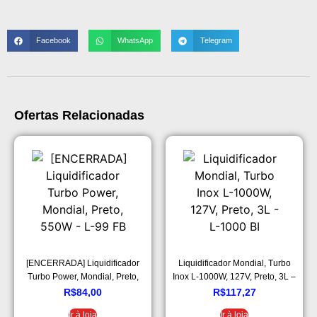
Facebook
WhatsApp
Telegram
Ofertas Relacionadas
[ENCERRADA] Liquidificador
Liquidificador Mondial, Turbo
Turbo Power, Mondial, Preto,
Inox L-1000W, 127V, Preto, 3L –
550W – L-99 FB
L-1000 BI
R$
84,00
R$
117,27
Ir à loja
Ir à loja