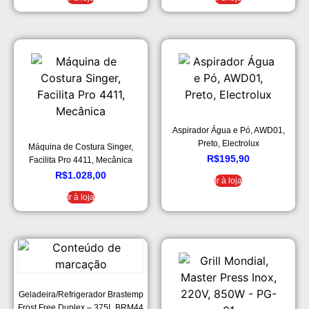
Aspirador Água e Pó, AWD01,
Preto, Electrolux
Máquina de Costura Singer,
R$
195,90
Facilita Pro 4411, Mecânica
R$
1.028,00
Ir à loja
Ir à loja
Geladeira/Refrigerador Brastemp
Frost Free Duplex – 375L BRM44