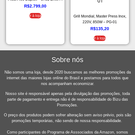
HKANA
R$
2.799,00
Ir à loja
Grill Mondial, Master Press Inox,
220V, 850W – PG-01
R$
135,20
Ir à loja
Sobre nós
Não somos uma loja, desde 2020 buscamos as melhores promoções da
internet das maiores lojas online do Brasil e postamos para todos que
nos acompanham economizar.
Nosso site é responsável apenas pela divulgação das promoções, toda
parte de pagamento e entrega não é de responsabilidade do Bizu das
Promoções.
O preço dos produtos podem sofrer alteração sem aviso prévio, pois são
promoções temporárias, não sendo de nossa responsabilidade.
Como participantes do Programa de Asssociados da Amazon, somos