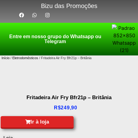
Bizu das Promoções
Entre em nosso grupo do Whatsapp ou
Telegram
Início
/
Eletrodomésticos
/ Fritadeira Air Fry Bfr21p – Britânia
Fritadeira Air Fry Bfr21p – Britânia
R$
249,90
Ir à loja