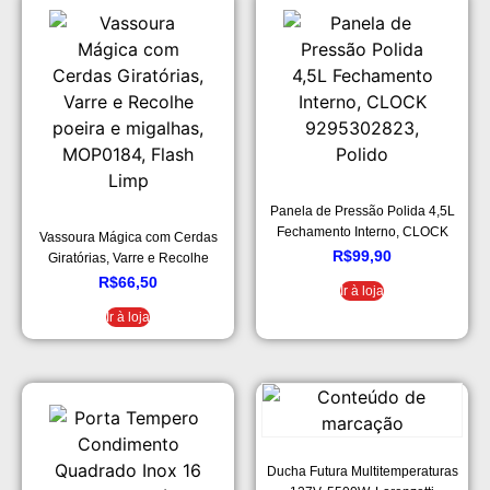
Panela de Pressão Polida 4,5L
Fechamento Interno, CLOCK
Vassoura Mágica com Cerdas
9295302823, Polido
R$
99,90
Giratórias, Varre e Recolhe
poeira e migalhas, MOP0184,
R$
66,50
Ir à loja
Flash Limp
Ir à loja
Ducha Futura Multitemperaturas