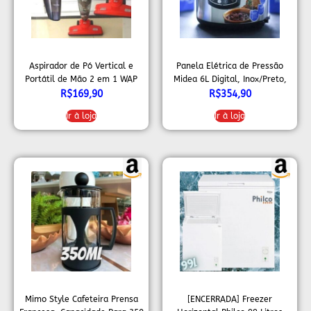
Aspirador de Pó Vertical e
Panela Elétrica de Pressão
Portátil de Mão 2 em 1 WAP
Midea 6L Digital, Inox/Preto,
HIGH SPEED 1000W 1,2 litros
110v
R$
169,90
R$
354,90
Filtro HEPA
Ir à loja
Ir à loja
Mimo Style Cafeteira Prensa
[ENCERRADA] Freezer