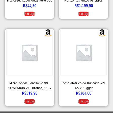
Francesa, Capacidade Para 350
Horizontal Philco 99 Litros
ml
Dupla Ação Pfh105b 110v
R$
44,50
R$
1.199,90
Ir à loja
Ir à loja
Micro-ondas Panasonic NN-
Forno elétrico de Bancada 42L
ST25LWRUN 21L Branco, 110V
127V Suggar
R$
519,90
R$
384,00
Ir à loja
Ir à loja