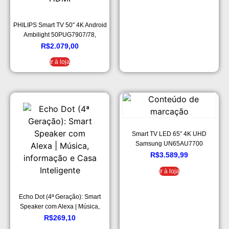
PHILIPS Smart TV 50″ 4K Android
Ambilight 50PUG7907/78,
Google Assistant, Comando de
R$
2.079,00
Voz, Dolby Vision/Atmos,
Ir à loja
VRR/ALLM, Bluetooth 5.0, 4
HDMI
Smart TV LED 65″ 4K UHD
Samsung UN65AU7700
R$
3.589,99
Ir à loja
Echo Dot (4ª Geração): Smart
Speaker com Alexa | Música,
informação e Casa Inteligente
R$
269,10