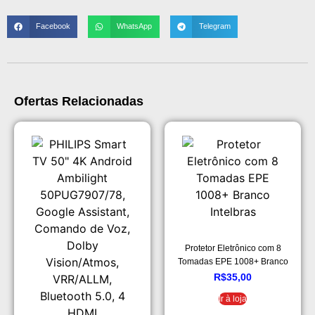
Facebook
WhatsApp
Telegram
Ofertas Relacionadas
Protetor Eletrônico com 8
Tomadas EPE 1008+ Branco
Intelbras
R$
35,00
Ir à loja