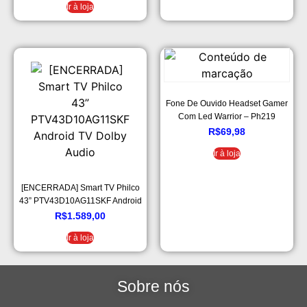
Ir à loja
Fone De Ouvido Headset Gamer
Com Led Warrior – Ph219
R$
69,98
Ir à loja
[ENCERRADA] Smart TV Philco
43” PTV43D10AG11SKF Android
TV Dolby Audio
R$
1.589,00
Ir à loja
Sobre nós