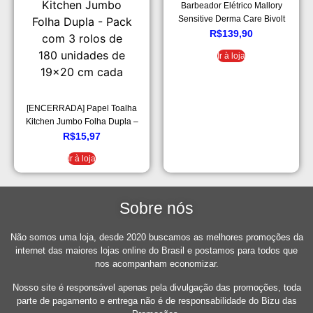
Barbeador Elétrico Mallory
Sensitive Derma Care Bivolt
Preto e Laranja
R$
139,90
Ir à loja
[ENCERRADA] Papel Toalha
Kitchen Jumbo Folha Dupla –
Pack com 3 rolos de 180
R$
15,97
unidades de 19×20 cm cada
Ir à loja
Sobre nós
Não somos uma loja, desde 2020 buscamos as melhores promoções da
internet das maiores lojas online do Brasil e postamos para todos que
nos acompanham economizar.
Nosso site é responsável apenas pela divulgação das promoções, toda
parte de pagamento e entrega não é de responsabilidade do Bizu das