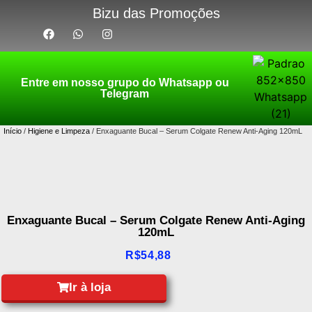
Bizu das Promoções
Entre em nosso grupo do Whatsapp ou
Telegram
Início
/
Higiene e Limpeza
/ Enxaguante Bucal – Serum Colgate Renew Anti-Aging 120mL
Enxaguante Bucal – Serum Colgate Renew Anti-Aging
120mL
R$
54,88
Ir à loja