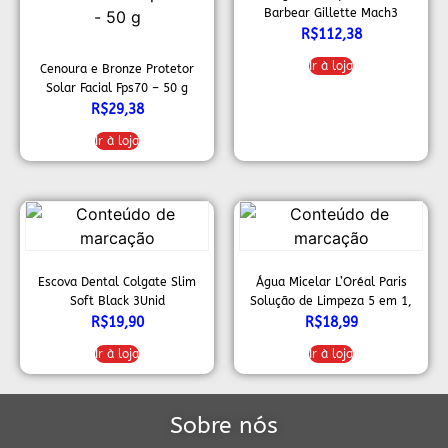
Barbear Gillette Mach3
Sensitive 20 Unidades
R$
112,38
Ir à loja
Cenoura e Bronze Protetor
Solar Facial Fps70 – 50 g
R$
29,38
Ir à loja
Escova Dental Colgate Slim
Água Micelar L’Oréal Paris
Soft Black 3Unid
Solução de Limpeza 5 em 1,
100ml
R$
19,90
R$
18,99
Ir à loja
Ir à loja
Sobre nós