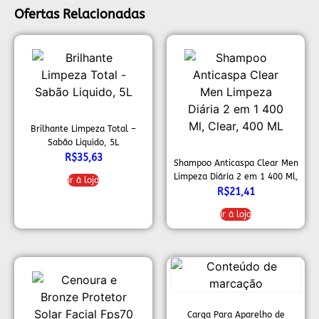
Ofertas Relacionadas
Brilhante Limpeza Total –
Sabão Liquido, 5L
R$
35,63
Shampoo Anticaspa Clear Men
Limpeza Diária 2 em 1 400 Ml,
Ir à loja
Clear, 400 ML
R$
21,41
Ir à loja
Carga Para Aparelho de