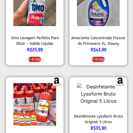
Omo Lavagem Perfeita Para
Amaciante Concentrado Frescor
Diluir – Sabão Liquido
da Primavera 3L, Downy
Concentrado, 500ml
R$
25,99
R$
43,90
Ir à loja
Ir à loja
Desinfetante Lysoform Bruto
Original 5 Litros
R$
35,90