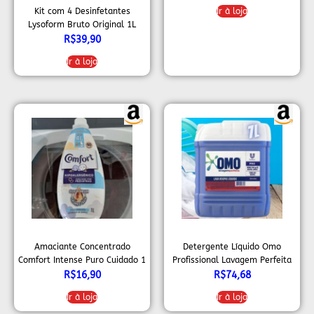
Kit com 4 Desinfetantes
Ir à loja
Lysoform Bruto Original 1L
R$
39,90
Ir à loja
Amaciante Concentrado
Detergente Líquido Omo
Comfort Intense Puro Cuidado 1
Profissional Lavagem Perfeita
L
7L
R$
16,90
R$
74,68
Ir à loja
Ir à loja