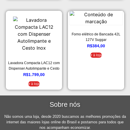
Forno elétrico de Bancada 42L
127V Suggar
R$
384,00
Ir à loja
Lavadora Compacta LAC12 com
Dispenser Autolimpante e Cesto
Inox
R$
1.799,00
Ir à loja
Sobre nós
Não somos uma loja, desde 2020 buscamos as melhores promoções da
internet das maiores lojas online do Brasil e postamos para todos que
nos acompanham economizar.