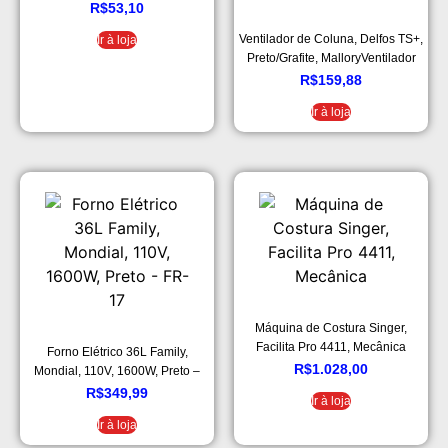
R$
53,10
Ventilador de Coluna, Delfos TS+,
Ir à loja
Preto/Grafite, MalloryVentilador
de Coluna, Delfos TS+,
R$
159,88
Preto/Grafite, Mallory
Ir à loja
Máquina de Costura Singer,
Facilita Pro 4411, Mecânica
Forno Elétrico 36L Family,
R$
1.028,00
Mondial, 110V, 1600W, Preto –
FR-17
R$
349,99
Ir à loja
Ir à loja