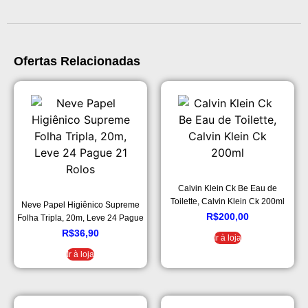
Ofertas Relacionadas
Calvin Klein Ck Be Eau de
Toilette, Calvin Klein Ck 200ml
Neve Papel Higiênico Supreme
R$
200,00
Folha Tripla, 20m, Leve 24 Pague
21 Rolos
R$
36,90
Ir à loja
Ir à loja