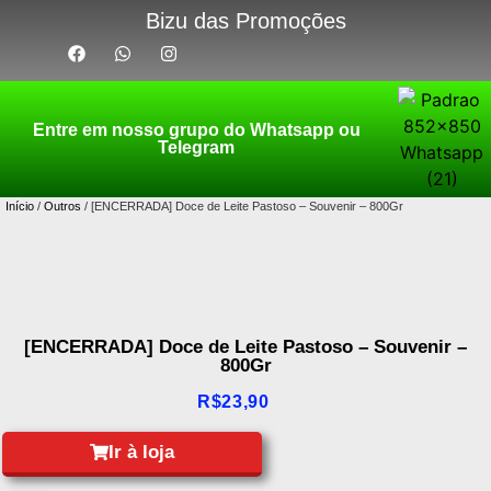
Bizu das Promoções
Entre em nosso grupo do Whatsapp ou
Telegram
Início
/
Outros
/ [ENCERRADA] Doce de Leite Pastoso – Souvenir – 800Gr
[ENCERRADA] Doce de Leite Pastoso – Souvenir –
800Gr
R$
23,90
Ir à loja