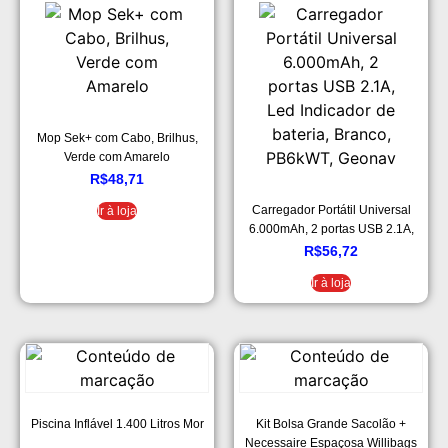
Mop Sek+ com Cabo, Brilhus,
Verde com Amarelo
R$
48,71
Carregador Portátil Universal
Ir à loja
6.000mAh, 2 portas USB 2.1A,
Led Indicador de bateria, Branco,
R$
56,72
PB6kWT, Geonav
Ir à loja
Piscina Inflável 1.400 Litros Mor
Kit Bolsa Grande Sacolão +
Necessaire Espaçosa Willibags