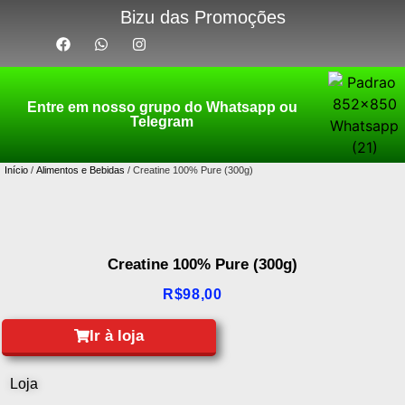
Bizu das Promoções
Entre em nosso grupo do Whatsapp ou
Telegram
Início
/
Alimentos e Bebidas
/ Creatine 100% Pure (300g)
Creatine 100% Pure (300g)
R$
98,00
Ir à loja
Loja