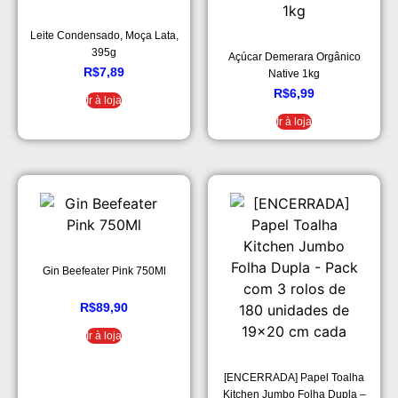
Leite Condensado, Moça Lata,
395g
Açúcar Demerara Orgânico
R$
7,89
Native 1kg
R$
6,99
Ir à loja
Ir à loja
Gin Beefeater Pink 750Ml
R$
89,90
Ir à loja
[ENCERRADA] Papel Toalha
Kitchen Jumbo Folha Dupla –