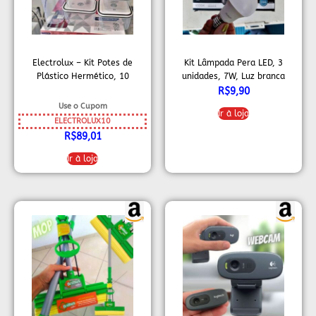
Electrolux – Kit Potes de
Kit Lâmpada Pera LED, 3
Plástico Hermético, 10
unidades, 7W, Luz branca
unidades
6500K, soquete E27, Bivolt,
R$
9,90
Avant
Use o Cupom
Ir à loja
ELECTROLUX10
R$
89,01
Ir à loja