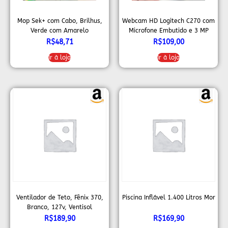
Mop Sek+ com Cabo, Brilhus,
Webcam HD Logitech C270 com
Verde com Amarelo
Microfone Embutido e 3 MP
para Chamadas e Gravações
R$
48,71
R$
109,00
em Vídeo Widescreen
Ir à loja
Ir à loja
Ventilador de Teto, Fênix 370,
Piscina Inflável 1.400 Litros Mor
Branco, 127v, Ventisol
R$
189,90
R$
169,90