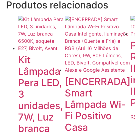
Produtos relacionados
P
Kit
I
Lâmpada
i
[ENCERRADA]
Pera LED,
Smart
3
Lâmpada Wi-
unidades,
Fi Positivo
7W, Luz
R
Casa
branca