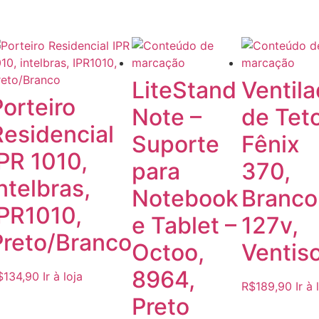
LiteStand
Ventila
orteiro
Note –
de Teto
Residencial
Suporte
Fênix
PR 1010,
para
370,
ntelbras,
Notebook
Branco
IPR1010,
e Tablet –
127v,
Preto/Branco
Octoo,
Ventiso
8964,
$
134,90
Ir à loja
R$
189,90
Ir à 
Preto