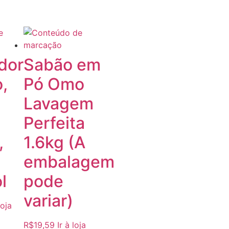
dor
Sabão em
,
Pó Omo
Lavagem
Perfeita
,
1.6kg (A
embalagem
l
pode
variar)
loja
R$
19,59
Ir à loja