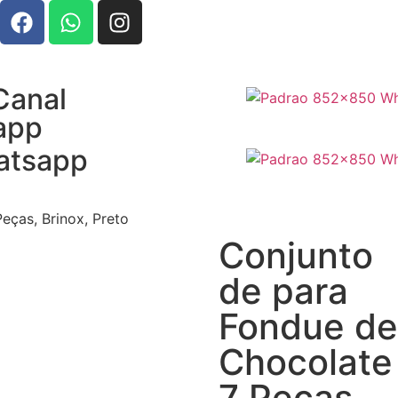
Canal
app
atsapp
eças, Brinox, Preto
Conjunto
de para
Fondue de
Chocolate
7 Peças,