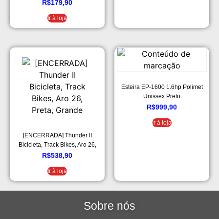
Scale Fit Preto I2GO – I2GO
R$
179,90
Home
Ir à loja
Esteira EP-1600 1.6hp Polimet
Unissex Preto
R$
999,90
Ir à loja
[ENCERRADA] Thunder II
Bicicleta, Track Bikes, Aro 26,
Preta, Grande
R$
538,90
Ir à loja
Sobre nós