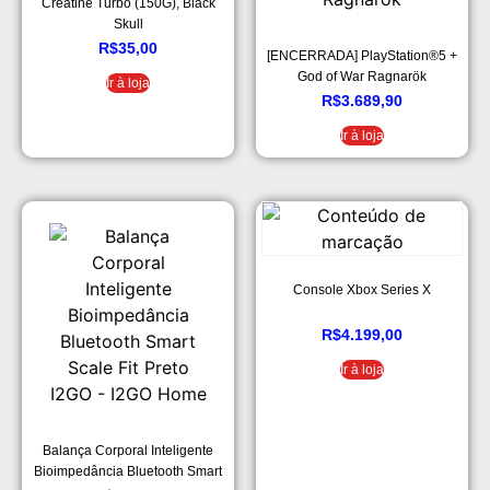
Creatine Turbo (150G), Black
Skull
R$
35,00
[ENCERRADA] PlayStation®5 +
God of War Ragnarök
Ir à loja
R$
3.689,90
Ir à loja
Console Xbox Series X
R$
4.199,00
Ir à loja
Balança Corporal Inteligente
Bioimpedância Bluetooth Smart