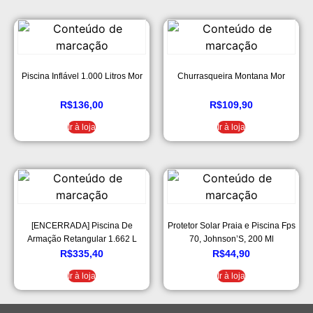
Piscina Inflável 1.000 Litros Mor
Churrasqueira Montana Mor
R$
136,00
R$
109,90
Ir à loja
Ir à loja
[ENCERRADA] Piscina De
Protetor Solar Praia e Piscina Fps
Armação Retangular 1.662 L
70, Johnson’S, 200 Ml
Intex
R$
335,40
R$
44,90
Ir à loja
Ir à loja