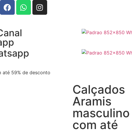
Canal
app
atsapp
m até 59% de desconto
Calçados
Aramis
masculino
com até