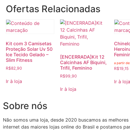
Ofertas Relacionadas
Kit com 3 Camisetas
Chinel
Proteção Solar Uv 50
Heroin
Ice Tecido Gelado –
Femini
[ENCERRADA]Kit 12
Slim Fitness
Calcinhas AF Biquini,
a partir de
Trifil, Feminino
R$
82,90
R$
19,15
R$
99,90
Ir à loja
Ir à loj
Ir à loja
Sobre nós
Não somos uma loja, desde 2020 buscamos as melhores
internet das maiores lojas online do Brasil e postamos p