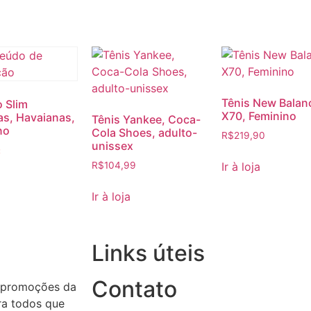
Tênis New Balan
o Slim
X70, Feminino
as, Havaianas,
Tênis Yankee, Coca-
no
Cola Shoes, adulto-
R$
219,90
unissex
:
Ir à loja
R$
104,99
a
Ir à loja
Links úteis
Contato
 promoções da
ara todos que