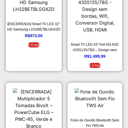
[ENCERRADA] Smart TV LED 32”
HD Samsung LH32BETBLGGXZD
R$
973,00
Smart TV LED 43″ Full HD AOC
Ir à loja
43S5135/78G – Design sem
bordas, Wifi, Conversor Digital,
R$
1.499,99
USB, HDMI
Ir à loja
Fone de Ouvido Bluetooth Sem
Fio TWS Air