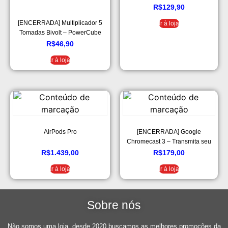
R$
129,90
[ENCERRADA] Multiplicador 5
Ir à loja
Tomadas Bivolt – PowerCube
ELG – PWC-R5, Verde e Branco
R$
46,90
Ir à loja
AirPods Pro
[ENCERRADA] Google
Chromecast 3 – Transmita seu
conteúdo de onde e quando
R$
1.439,00
R$
179,00
quiser | Streaming em Full HD
Ir à loja
Ir à loja
Sobre nós
Não somos uma loja, desde 2020 buscamos as melhores promoções da