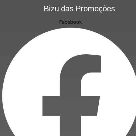
Ir
Bizu das Promoções
para
o
Facebook
conteúdo