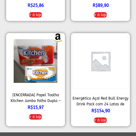
R$
25,86
R$
89,90
Ir à loja
Ir à loja
[ENCERRADA] Papel Toalha
Energético Açaí Red Bull Energy
Kitchen Jumbo Folha Dupla –
Drink Pack com 24 Latas de
Pack com 3 rolos de 180
R$
15,97
250ml
R$
154,90
unidades de 19×20 cm cada
Ir à loja
Ir à loja