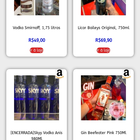
Vodka Smirnoff, 1,75 litros
Licor Baileys Original, 750ml
R$
49,00
R$
69,90
Ir à loja
Ir à loja
[ENCERRADA]Skyy Vodka Anis
Gin Beefeater Pink 750Ml
980Ml