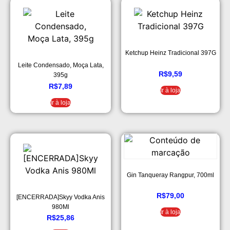
Ketchup Heinz Tradicional 397G
Leite Condensado, Moça Lata,
R$
9,59
395g
R$
7,89
Ir à loja
Ir à loja
Gin Tanqueray Rangpur, 700ml
R$
79,00
[ENCERRADA]Skyy Vodka Anis
980Ml
Ir à loja
R$
25,86