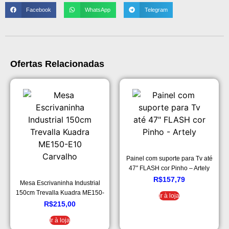
Facebook
WhatsApp
Telegram
Ofertas Relacionadas
Painel com suporte para Tv até
47″ FLASH cor Pinho – Artely
R$
157,79
Mesa Escrivaninha Industrial
150cm Trevalla Kuadra ME150-
Ir à loja
E10 Carvalho
R$
215,00
Ir à loja