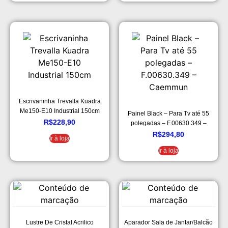
Escrivaninha Trevalla Kuadra
Me150-E10 Industrial 150cm
Painel Black – Para Tv até 55
R$
228,90
polegadas – F.00630.349 –
Caemmun
R$
294,80
Ir à loja
Ir à loja
Lustre De Cristal Acrilico
Aparador Sala de Jantar/Balcão