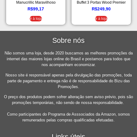
Manucrillic Maravilhoso
Buffet 3 Portas Wood Premier
(Preto)
R$
99,17
R$
249,90
Ir à loja
Ir à loja
Sobre nós
Não somos uma loja, desde 2020 buscamos as melhores promoções da
internet das maiores lojas online do Brasil e postamos para todos que
nos acompanham economizar.
Nosso site é responsável apenas pela divulgação das promoções, toda
parte de pagamento e entrega não é de responsabilidade do Bizu das
Promoções.
O preço dos produtos podem sofrer alteração sem aviso prévio, pois são
promoções temporárias, não sendo de nossa responsabilidade.
Como participantes do Programa de Asssociados da Amazon, somos
remunerados pelas compras qualificadas efetuadas.
Links úteis