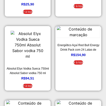
R$
25,90
Ir à loja
Ir à loja
Energético Açaí Red Bull Energy
Drink Pack com 24 Latas de
250ml
R$
154,90
Ir à loja
Absolut Elyx Vodka Sueca 750ml
Absolut Sabor vodka 750 ml
R$
94,51
Ir à loja