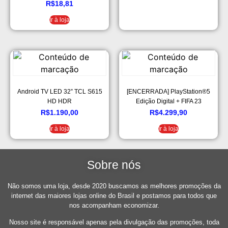
R$
18,81
Ir à loja
Android TV LED 32” TCL S615
[ENCERRADA] PlayStation®5
HD HDR
Edição Digital + FIFA 23
R$
1.190,00
R$
4.299,90
Ir à loja
Ir à loja
Sobre nós
Não somos uma loja, desde 2020 buscamos as melhores promoções da
internet das maiores lojas online do Brasil e postamos para todos que
nos acompanham economizar.
Nosso site é responsável apenas pela divulgação das promoções, toda