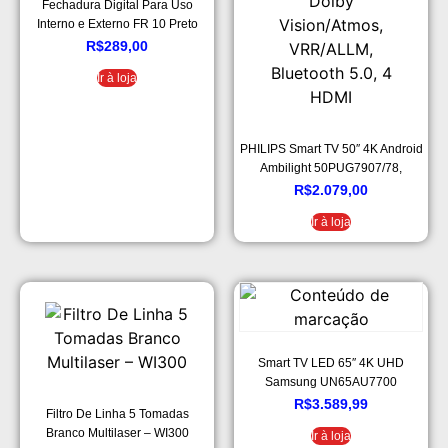
Fechadura Digital Para Uso
Interno e Externo FR 10 Preto
Intelbras
R$
289,00
Ir à loja
PHILIPS Smart TV 50″ 4K Android
Ambilight 50PUG7907/78,
Google Assistant, Comando de
R$
2.079,00
Voz, Dolby Vision/Atmos,
Ir à loja
VRR/ALLM, Bluetooth 5.0, 4
HDMI
Smart TV LED 65″ 4K UHD
Samsung UN65AU7700
R$
3.589,99
Filtro De Linha 5 Tomadas
Branco Multilaser – WI300
Ir à loja