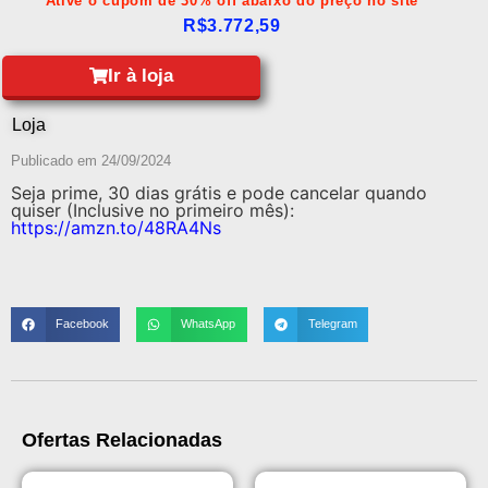
Ative o cupom de 30% off abaixo do preço no site
R$
3.772,59
Ir à loja
Loja
Publicado em
24/09/2024
Seja prime, 30 dias grátis e pode cancelar quando
quiser (Inclusive no primeiro mês):
https://amzn.to/48RA4Ns
Facebook
WhatsApp
Telegram
Ofertas Relacionadas