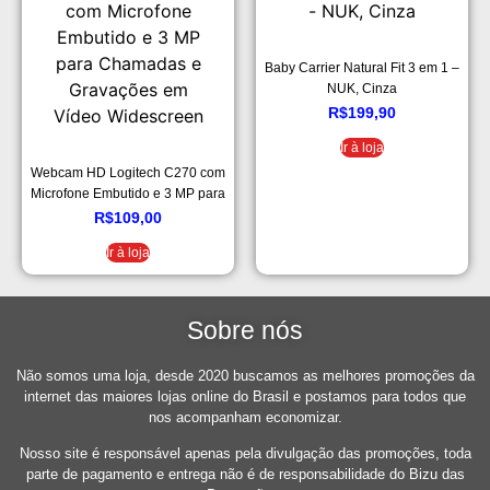
Baby Carrier Natural Fit 3 em 1 –
NUK, Cinza
R$
199,90
Ir à loja
Webcam HD Logitech C270 com
Microfone Embutido e 3 MP para
Chamadas e Gravações em
R$
109,00
Vídeo Widescreen
Ir à loja
Sobre nós
Não somos uma loja, desde 2020 buscamos as melhores promoções da
internet das maiores lojas online do Brasil e postamos para todos que
nos acompanham economizar.
Nosso site é responsável apenas pela divulgação das promoções, toda
parte de pagamento e entrega não é de responsabilidade do Bizu das